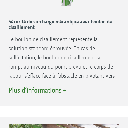
déclenchement
Mode de fonctionnement régulier qui
préserve le matériel
Sécurité de surcharge mécanique avec boulon de
cisaillement
Rotules et coussinets sphériques
remplaçables
Le boulon de cisaillement représente la
Boulons de cisaillement supplémentaires
solution standard éprouvée. En cas de
fournis de série
sollicitation, le boulon de cisaillement se
rompt au niveau du point prévu et le corps de
labour s’efface face à l’obstacle en pivotant vers
le haut. Les forces de déclenchement élevées
Plus d‘informations +
du boulon de cisaillement permettent une
utilisation également sur les sols lourds et
durs.