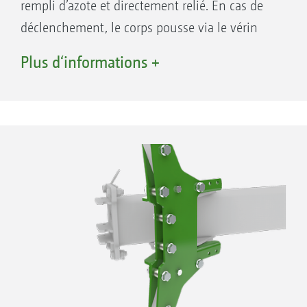
rempli d’azote et directement relié. En cas de
déclenchement, le corps pousse via le vérin
hydraulique un piston dans l’accumulateur. Le
Plus d‘informations +
gaz est comprimé et ramène
automatiquement le corps en position initiale
une fois l’obstacle franchi. Il est possible de
choisir entre la sécurité non-stop hydraulique
standard avec réglage décentralisé ou en
option un réglage centralisé pour un réglage
confortable et rapide de la pression de
déclenchement de tous les corps.
Vos avantages
Ajustement facile et simple de la force de