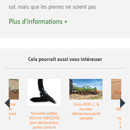
sol, mais que les pierres ne soient pas
remontées. La sécurité de surcharge
Plus d‘informations +
hydraulique permet un réglage confortable.
Contrairement à certains autres fabricants, la
pression de déclenchement diminue à mesure
que la hauteur relevage augmente. Un retour
Cela pourrait aussi vous intéresser
en douceur et sans dommage du corps dans le
sol peut ainsi être assuré.
le charrue
Cenio 4000-2, le
Nouve
-portée
nouveau
déchaum
Nouvelles ailettes
400 Onland
déchaumeur porté
disq
360 mm AMAZONE
AZONE
repliable
indépen
pour déchaumeurs
Catros
portés Cenio et
AMAZ