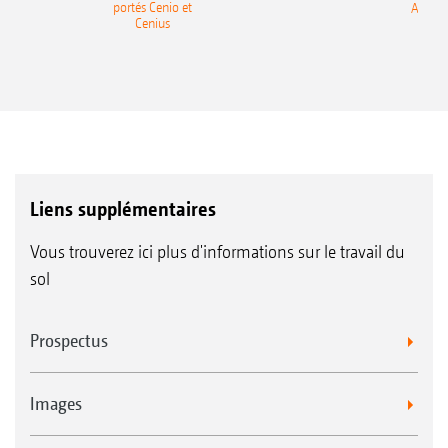
Aucun ajustement nécessaire
portés Cenio et
AMAZ
Cenius
Travail confortable et rapide
Liens supplémentaires
Vous trouverez ici plus d'informations sur le travail du
sol
Prospectus
Images