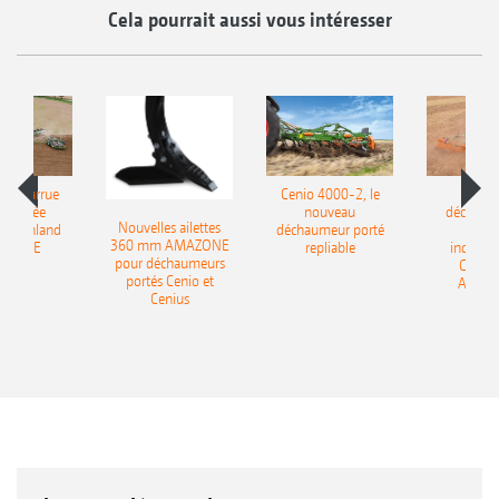
Cela pourrait aussi vous intéresser
le charrue
Cenio 4000-2, le
Nouve
-portée
nouveau
déchaum
Nouvelles ailettes
400 Onland
déchaumeur porté
disq
360 mm AMAZONE
AZONE
repliable
indépen
pour déchaumeurs
Catros
portés Cenio et
AMAZ
Cenius