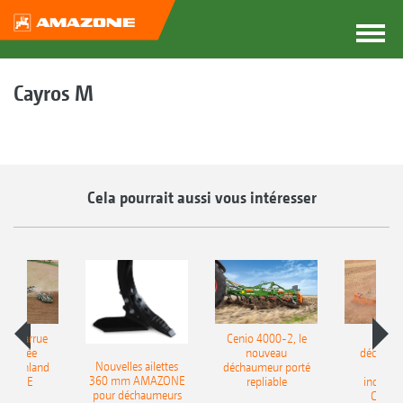
Cayros M
Cela pourrait aussi vous intéresser
le charrue
Cenio 4000-2, le
Nouve
-portée
nouveau
déchaum
Nouvelles ailettes
400 Onland
déchaumeur porté
disq
360 mm AMAZONE
AZONE
repliable
indépen
pour déchaumeurs
Catros