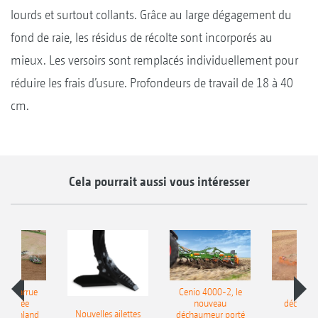
lourds et surtout collants. Grâce au large dégagement du
fond de raie, les résidus de récolte sont incorporés au
mieux. Les versoirs sont remplacés individuellement pour
réduire les frais d’usure. Profondeurs de travail de 18 à 40
cm.
Cela pourrait aussi vous intéresser
le charrue
Cenio 4000-2, le
Nouve
-portée
nouveau
déchaum
Nouvelles ailettes
400 Onland
déchaumeur porté
disq