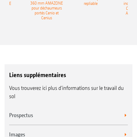
360 mm AMAZONE
AZONE
repliable
indépen
pour déchaumeurs
Catros
portés Cenio et
AMAZ
Cenius
Liens supplémentaires
Vous trouverez ici plus d'informations sur le travail du
sol
Prospectus
Images