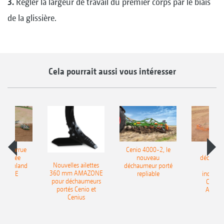
3.
Régler la largeur de travail du premier corps par le biais
de la glissière.
Cela pourrait aussi vous intéresser
le charrue
Cenio 4000-2, le
Nouve
-portée
nouveau
déchaum
Nouvelles ailettes
400 Onland
déchaumeur porté
disq
360 mm AMAZONE
AZONE
repliable
indépen
pour déchaumeurs
Catros
portés Cenio et
AMAZ
Cenius