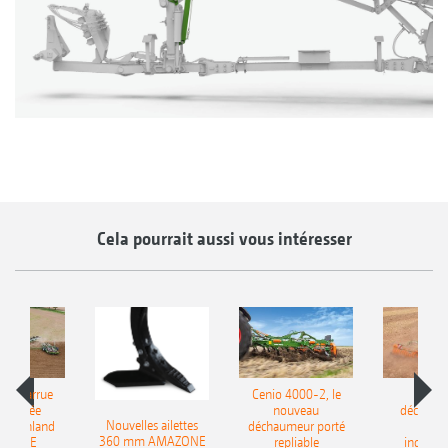
Cela pourrait aussi vous intéresser
le charrue
Cenio 4000-2, le
Nouve
-portée
nouveau
déchaum
Nouvelles ailettes
400 Onland
déchaumeur porté
disq
360 mm AMAZONE
AZONE
repliable
indépen