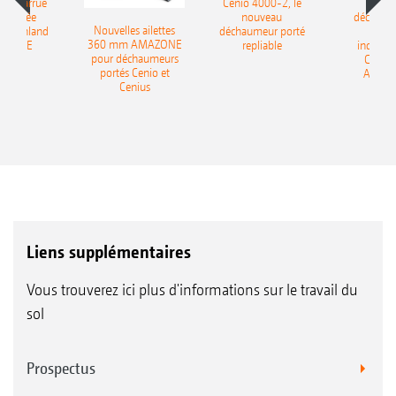
le charrue
Cenio 4000-2, le
Nouve
-portée
nouveau
déchaum
Nouvelles ailettes
400 Onland
déchaumeur porté
disq
360 mm AMAZONE
AZONE
repliable
indépen
pour déchaumeurs
Catros
portés Cenio et
AMAZ
Cenius
Liens supplémentaires
Vous trouverez ici plus d'informations sur le travail du
sol
Prospectus