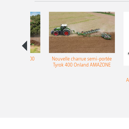
charrue Teres 300
Nouvelle charrue semi-portée
Tyrok 400 Onland AMAZONE
A