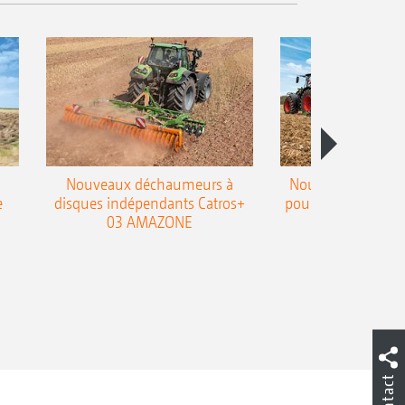
Nouveaux déchaumeurs à
Nouvelle double h
e
disques indépendants Catros+
pour le déchaumeur
03 AMAZONE
Cobra
Contact