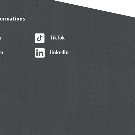
formations
k
TikTok
am
linkedIn