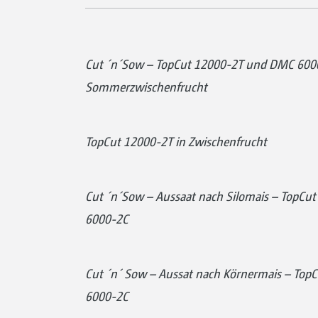
Cut ´n´Sow – TopCut 12000-2T und DMC 600
Sommerzwischenfrucht
TopCut 12000-2T in Zwischenfrucht
Cut ´n´Sow – Aussaat nach Silomais – TopCu
6000-2C
Cut ´n´ Sow – Aussat nach Körnermais – Top
6000-2C