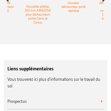
-portée
nouveau
déchaum
Nouvelles ailettes
400 Onland
déchaumeur porté
disq
360 mm AMAZONE
AZONE
repliable
indépen
pour déchaumeurs
Catros
portés Cenio et
AMAZ
Cenius
Liens supplémentaires
Vous trouverez ici plus d'informations sur le travail du
sol
Prospectus