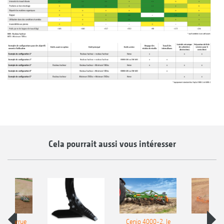
Cela pourrait aussi vous intéresser
le charrue
Cenio 4000-2, le
Nouve