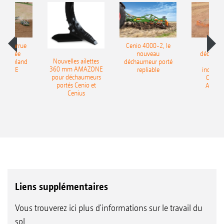
le charrue
Cenio 4000-2, le
Nouve
-portée
nouveau
déchaum
Nouvelles ailettes
400 Onland
déchaumeur porté
disq
360 mm AMAZONE
AZONE
repliable
indépen
pour déchaumeurs
Catros
portés Cenio et
AMAZ
Cenius
Liens supplémentaires
Vous trouverez ici plus d'informations sur le travail du
sol