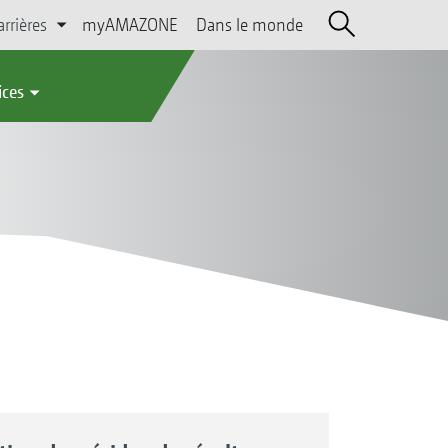
arrières
myAMAZONE
Dans le monde
ices