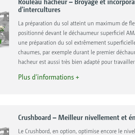
Rouleau hacheur – Broyage et incorporat
d’intercultures
La préparation du sol atteint un maximum de fle
positionné devant le déchaumeur superficiel A
une préparation du sol extrêmement superficiel
chaumes, par exemple durant le premier déchaum
hacheur est aussi très bien adapté pour travailler
repousses ou les chaumes de maïs. Les chaumes l
Plus d‘informations +
transversalement au sens d’avancement et incorp
Au champ, le contrôle de la position de travail d
cabine. Grâce à ses différents segments, le roule
reliefs du sol, même sur les terrains inégaux et br
Crushboard – Meilleur nivellement et é
récolte sur toute la largeur de travail.
Le Crushbord, en option, optimise encore le nive