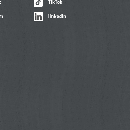
k
TikTok
am
linkedIn