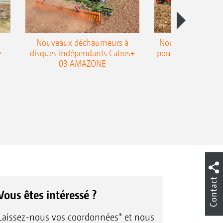
Nouveaux déchaumeurs à
Nouvelle double h
e
disques indépendants Catros+
pour le déchaumeur
03 AMAZONE
Cobra
Contact
Vous êtes intéressé ?
Laissez-nous vos coordonnées* et nous