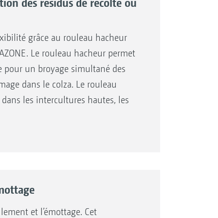
ion des résidus de récolte ou
xibilité grâce au rouleau hacheur
MAZONE. Le rouleau hacheur permet
le pour un broyage simultané des
age dans le colza. Le rouleau
 dans les intercultures hautes, les
ongs, en particulier, sont coupés
orés avec les dents qui suivent.
u rouleau hacheur se fait depuis la
au hacheur suit parfaitement les
oie à la perfection les résidus de
mottage
llement et l’émottage. Cet