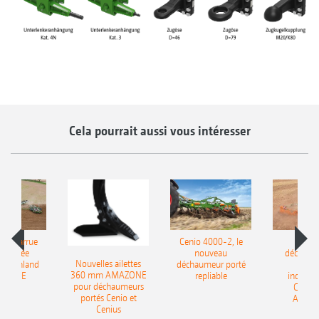
Cela pourrait aussi vous intéresser
le charrue
Cenio 4000-2, le
Nouve
-portée
nouveau
déchaum
Nouvelles ailettes
400 Onland
déchaumeur porté
disq
360 mm AMAZONE
AZONE
repliable
indépen
pour déchaumeurs
Catros
portés Cenio et
AMAZ
Cenius