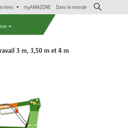
arrières
myAMAZONE
Dans le monde
ices
ravail 3 m, 3,50 m et 4 m