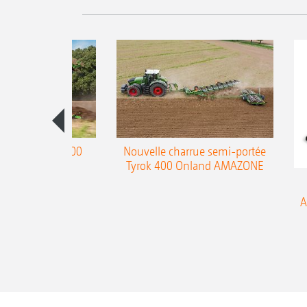
charrue Teres 300
Nouvelle charrue semi-portée
Tyrok 400 Onland AMAZONE
A