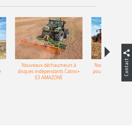
Contact
Nouveaux déchaumeurs à
Nouvelle double h
e
disques indépendants Catros+
pour le déchaumeur
03 AMAZONE
Cobra