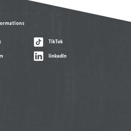
formations
k
TikTok
am
linkedIn