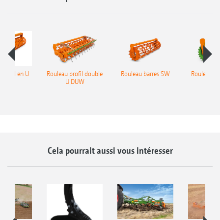
 profil en U
Rouleau profil double
Rouleau barres SW
Rouleau P
UW
U DUW
Cela pourrait aussi vous intéresser