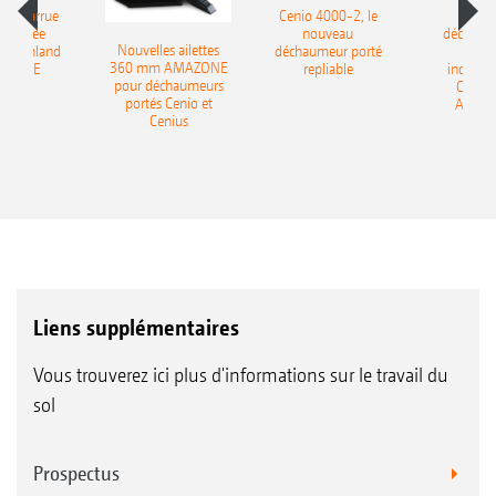
le charrue
Cenio 4000-2, le
Nouve
-portée
nouveau
déchaum
Nouvelles ailettes
400 Onland
déchaumeur porté
disq
360 mm AMAZONE
AZONE
repliable
indépen
pour déchaumeurs
Catros
portés Cenio et
AMAZ
Cenius
Liens supplémentaires
Vous trouverez ici plus d'informations sur le travail du
sol
Prospectus