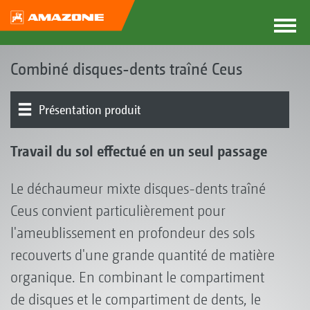
Combiné disques-dents traîné Ceus
Présentation produit
Le concept Ceus
Types de produits
Compartiment de disques
Compartiment de dents
Nivellement
Réglage de profondeur de travail
Rouleaux I Herse
Timon | Attelage | Chariot
Voie d’alimentation I GreenDrill I FTender
Travail du sol effectué en un seul passage
Le déchaumeur mixte disques-dents traîné
Ceus convient particulièrement pour
l'ameublissement en profondeur des sols
recouverts d'une grande quantité de matière
organique. En combinant le compartiment
de disques et le compartiment de dents, le