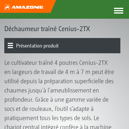
Déchaumeur traîné Cenius-2TX
Présentation produit
Outil de base | Châssis
Essieux | Timon
Dents | Socs
Nivellement| Rouleaux | Rouleaux suiveurs
Voies d’alimentation universelles | GreenDrill
Le cultivateur traîné 4 poutres Cenius-2TX
en largeurs de travail de 4 m à 7 m peut être
utilisé depuis la préparation superficielle des
chaumes jusqu'à l'ameublissement en
profondeur. Grâce à une gamme variée de
socs et de rouleaux, l’outil s’adapte à
pratiquement tous les types de sols. Le
chariot central intégré confère à la machine