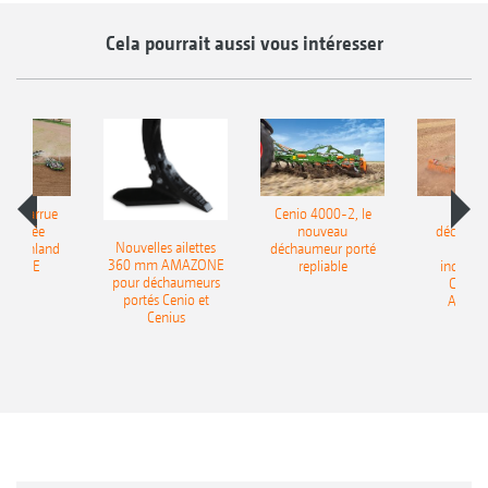
Cela pourrait aussi vous intéresser
le charrue
Cenio 4000-2, le
Nouve
-portée
nouveau
déchaum
Nouvelles ailettes
400 Onland
déchaumeur porté
disq
360 mm AMAZONE
AZONE
repliable
indépen
pour déchaumeurs
Catros
portés Cenio et
AMAZ
Cenius