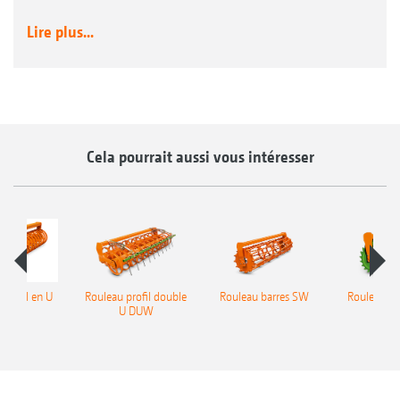
Lire plus...
Cela pourrait aussi vous intéresser
 profil en U
Rouleau profil double
Rouleau barres SW
Rouleau P
UW
U DUW