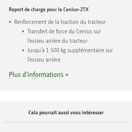
tracteur l’attelage adapté, qu’il s’agisse
Report de charge pour le Cenius-2TX
d’attelage par bras inférieurs de CAT 3, 3N, 4,
Renforcement de la traction du tracteur
4N, de différents anneaux d’attelage ou de
Transfert de force du Cenius sur
boule d’attelage K80.
l’essieu arrière du tracteur
Jusqu’à 1 500 kg supplémentaire sur
l’essieu arrière
Réduction du patinage
Plus d‘informations +
Augmentation du débit de chantier
Réduction de la consommation de carburant
Cela pourrait aussi vous intéresser