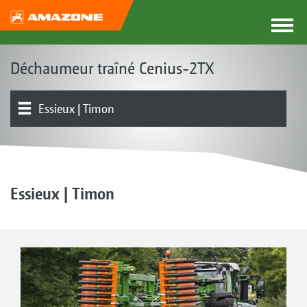
Déchaumeur traîné Cenius-2TX
Essieux | Timon
Outil de base | Châssis
Présentation produit
Dents | Socs
Nivellement| Rouleaux | Rouleaux suiveurs
Voies d’alimentation universelles | GreenDrill
Essieux | Timon