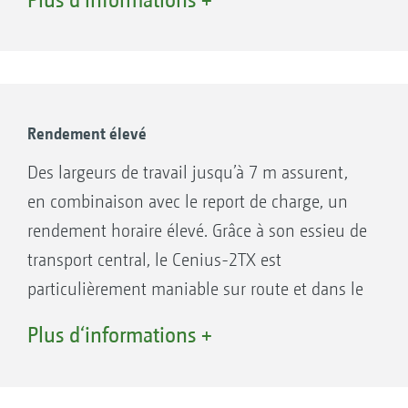
Cenius 4003-2TX et le Cenius 5003-2TX. De
même que les grands outils sont aussi
disponibles avec des pneus de 700/40-22,5. Le
système de freinage pneumatique autorise des
déplacements rapides sur route jusqu’à 40
Rendement élevé
km/h (selon législation en vigueur).
Des largeurs de travail jusqu’à 7 m assurent,
en combinaison avec le report de charge, un
« Durant les déplacements routiers, le Cenius
rendement horaire élevé. Grâce à son essieu de
TX est bien stable sur son essieu de transport
transport central, le Cenius-2TX est
largement dimensionné. »
particulièrement maniable sur route et dans le
(traction – Essai de travail AMAZONE Cenius
champ.
5003-2TX Super · 3/2016)
Plus d‘informations +