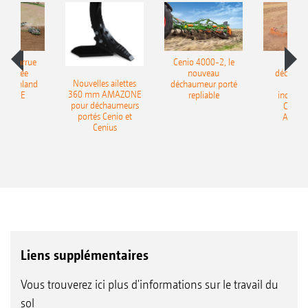
le charrue
Cenio 4000-2, le
Nouve
-portée
nouveau
déchaum
Nouvelles ailettes
400 Onland
déchaumeur porté
disq
360 mm AMAZONE
AZONE
repliable
indépen
pour déchaumeurs
Catros
portés Cenio et
AMAZ
Cenius
Liens supplémentaires
Vous trouverez ici plus d'informations sur le travail du
sol