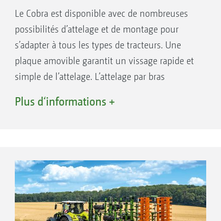
Le Cobra est disponible avec de nombreuses
possibilités d’attelage et de montage pour
s’adapter à tous les types de tracteurs. Une
plaque amovible garantit un vissage rapide et
simple de l’attelage. L’attelage par bras
inférieurs permet également de changer
Plus d‘informations +
rapidement de catégorie d’attelage.
Il suffit juste de dévisser et de revisser les
tourillons d’attelage. Ainsi il est possible de
sélectionner pour chaque tracteur l’attelage
adapté, qu’il s’agisse d’attelage par bras
inférieurs de CAT 3, 4N, K700, de différents
anneaux d’attelage ou de boule d’attelage K80.