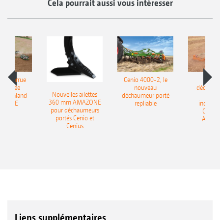
Cela pourrait aussi vous intéresser
le charrue
Cenio 4000-2, le
Nouve
-portée
nouveau
déchaum
Nouvelles ailettes
400 Onland
déchaumeur porté
disq
360 mm AMAZONE
AZONE
repliable
indépen
pour déchaumeurs
Catros
portés Cenio et
AMAZ
Cenius
Liens supplémentaires