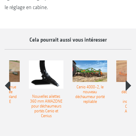
le réglage en cabine.
Cela pourrait aussi vous intéresser
le charrue
Cenio 4000-2, le
Nouve
-portée
nouveau
déchaum
Nouvelles ailettes
400 Onland
déchaumeur porté
disq
360 mm AMAZONE
AZONE
repliable
indépen
pour déchaumeurs
Catros
portés Cenio et
AMAZ
Cenius