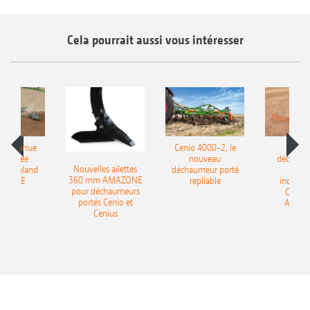
Cela pourrait aussi vous intéresser
le charrue
Cenio 4000-2, le
Nouve
-portée
nouveau
déchaum
Nouvelles ailettes
400 Onland
déchaumeur porté
disq
360 mm AMAZONE
AZONE
repliable
indépen
pour déchaumeurs
Catros
portés Cenio et
AMAZ
Cenius