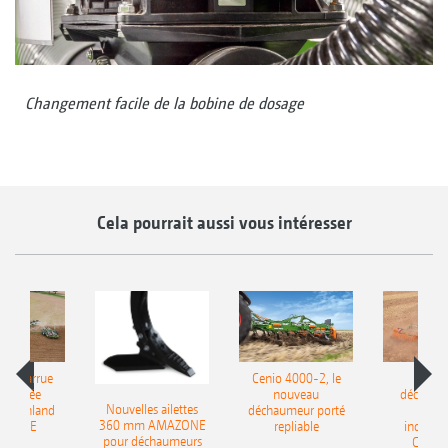
Changement facile de la bobine de dosage
Cela pourrait aussi vous intéresser
le charrue
Cenio 4000-2, le
Nouve
-portée
nouveau
déchaum
Nouvelles ailettes
400 Onland
déchaumeur porté
disq
360 mm AMAZONE
AZONE
repliable
indépen
pour déchaumeurs
Catros