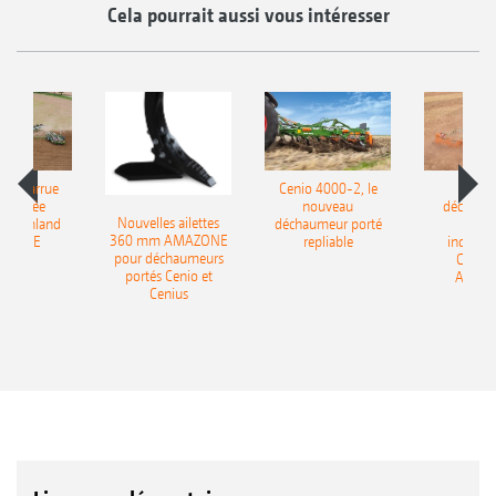
Cela pourrait aussi vous intéresser
le charrue
Cenio 4000-2, le
Nouve
-portée
nouveau
déchaum
Nouvelles ailettes
400 Onland
déchaumeur porté
disq
360 mm AMAZONE
AZONE
repliable
indépen
pour déchaumeurs
Catros
portés Cenio et
AMAZ
Cenius