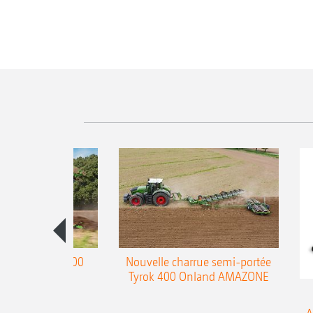
charrue Teres 300
Nouvelle charrue semi-portée
Tyrok 400 Onland AMAZONE