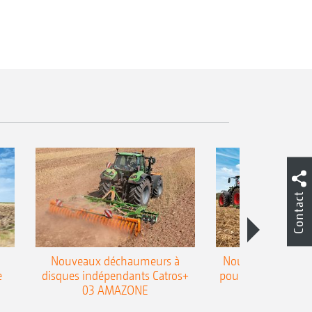
Contact
Nouveaux déchaumeurs à
Nouvelle double h
e
disques indépendants Catros+
pour le déchaumeur
03 AMAZONE
Cobra