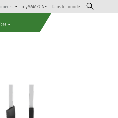
arrières
myAMAZONE
Dans le monde
ices