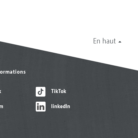
En haut
formations
k
TikTok
am
linkedIn