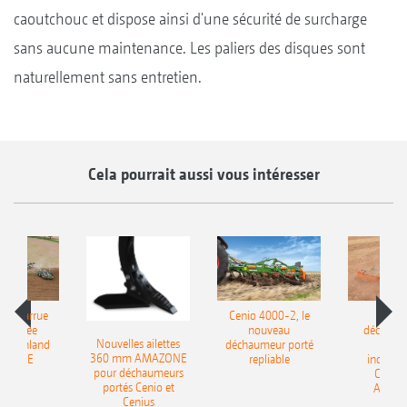
caoutchouc et dispose ainsi d'une sécurité de surcharge
sans aucune maintenance. Les paliers des disques sont
naturellement sans entretien.
Cela pourrait aussi vous intéresser
le charrue
Cenio 4000-2, le
Nouve
-portée
nouveau
déchaum
Nouvelles ailettes
400 Onland
déchaumeur porté
disq
360 mm AMAZONE
AZONE
repliable
indépen
pour déchaumeurs
Catros
portés Cenio et
AMAZ
Cenius