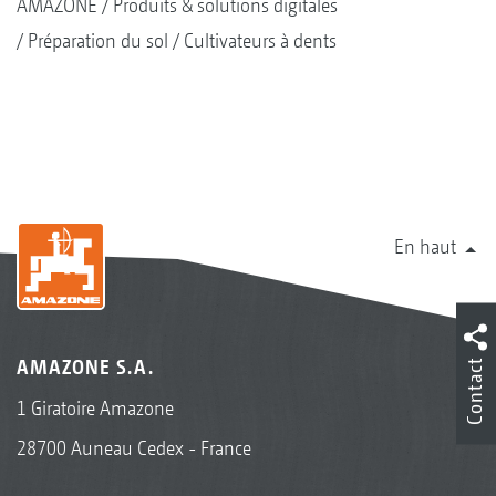
AMAZONE
Produits & solutions digitales
Préparation du sol
Cultivateurs à dents
En haut
AMAZONE S.A.
Contact
1 Giratoire Amazone
28700 Auneau Cedex - France