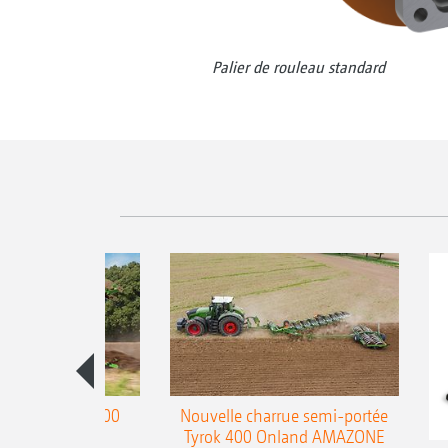
Palier de rouleau standard
charrue Teres 300
Nouvelle charrue semi-portée
Tyrok 400 Onland AMAZONE