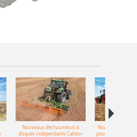
Nouveaux déchaumeurs à
Nouvelle double h
e
disques indépendants Catros+
pour le déchaumeur