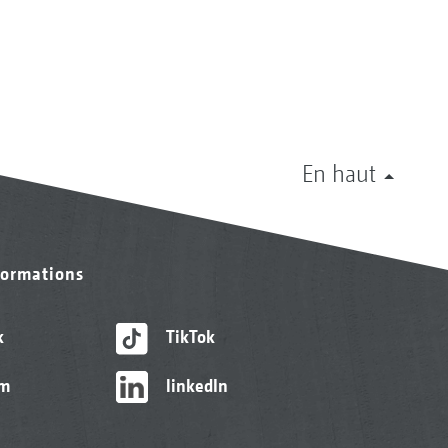
En haut
formations
k
TikTok
am
linkedIn