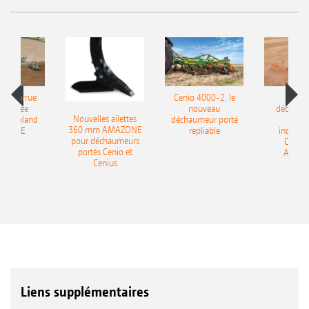
le charrue
Cenio 4000-2, le
Nouve
-portée
nouveau
déchaum
Nouvelles ailettes
400 Onland
déchaumeur porté
disq
360 mm AMAZONE
AZONE
repliable
indépen
pour déchaumeurs
Catros
portés Cenio et
AMAZ
Cenius
Liens supplémentaires