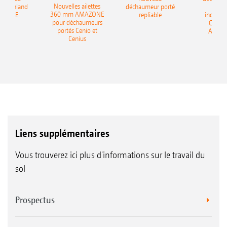
Nouvelles ailettes
400 Onland
déchaumeur porté
disq
360 mm AMAZONE
AZONE
repliable
indépen
pour déchaumeurs
Catros
portés Cenio et
AMAZ
Cenius
Liens supplémentaires
Vous trouverez ici plus d'informations sur le travail du
sol
Prospectus