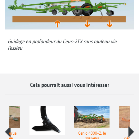
Guidage en profondeur du Ceus-2TX sans rouleau via
l’essieu
Cela pourrait aussi vous intéresser
le charrue
Cenio 4000-2, le
Nouve
-portée
nouveau
déchaum