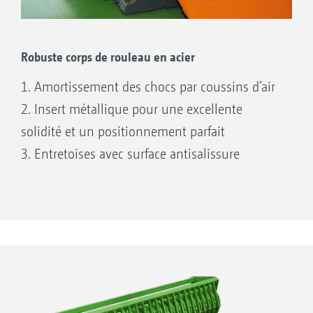
de semis formé
Rappuyage par bandes
Suffisamment de terre fine
Robuste corps de rouleau en acier
Décrotteurs résistant à l’usure équipés de
série d’un revêtement en métal dur
1. Amortissement des chocs par coussins d’air
2. Insert métallique pour une excellente
solidité et un positionnement parfait
3. Entretoises avec surface antisalissure