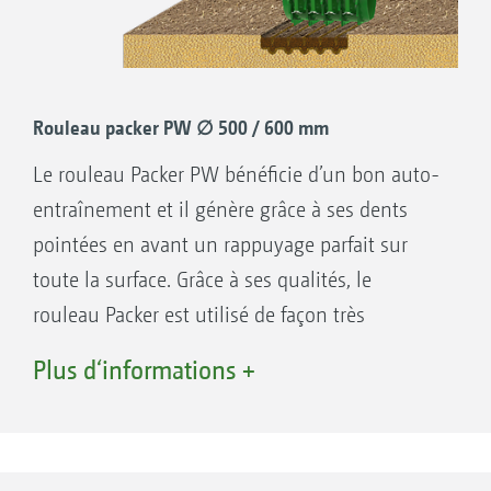
2. Insert métallique pour une excellente
solidité et un positionnement parfait
3. Entretoises avec surface antisalissure
Rouleau packer PW ∅ 500 / 600 mm
Le rouleau Packer PW bénéficie d’un bon auto-
entraînement et il génère grâce à ses dents
pointées en avant un rappuyage parfait sur
toute la surface. Grâce à ses qualités, le
rouleau Packer est utilisé de façon très
Rouleau Packer à ergots PW ∅ 500 mm /
universelle.
Plus d‘informations +
600 mm
Rappuyage intégral sur toute la surface
Le rouleau Packer à ergots PW bénéficie d’un
Sans aucun risque de bourrage, lorsque le
bon auto-entraînement et réalise, grâce à ses
sol est collant et que le volume de paille est
dents pointées en avant, un rappuyage parfait
important