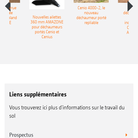
le charrue
Cenio 4000-2, le
Nouve
-portée
nouveau
déchaum
Nouvelles ailettes
400 Onland
déchaumeur porté
disq
360 mm AMAZONE
AZONE
repliable
indépen
pour déchaumeurs
Catros
portés Cenio et
AMAZ
Cenius
Liens supplémentaires
Vous trouverez ici plus d'informations sur le travail du
sol
Prospectus