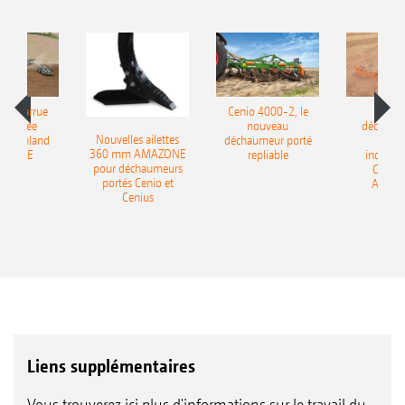
le charrue
Cenio 4000-2, le
Nouve
-portée
nouveau
déchaum
Nouvelles ailettes
400 Onland
déchaumeur porté
disq
360 mm AMAZONE
AZONE
repliable
indépen
pour déchaumeurs
Catros
portés Cenio et
AMAZ
Cenius
Liens supplémentaires
Vous trouverez ici plus d'informations sur le travail du