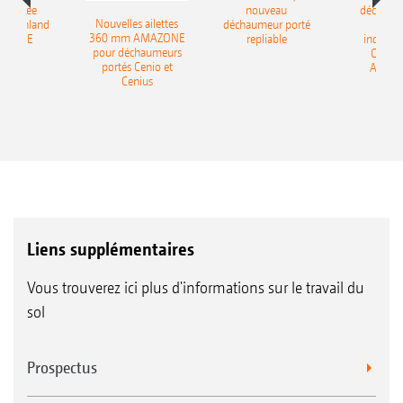
-portée
nouveau
déchaum
Nouvelles ailettes
400 Onland
déchaumeur porté
disq
360 mm AMAZONE
AZONE
repliable
indépen
pour déchaumeurs
Catros
portés Cenio et
AMAZ
Cenius
Liens supplémentaires
Vous trouverez ici plus d'informations sur le travail du
sol
Prospectus