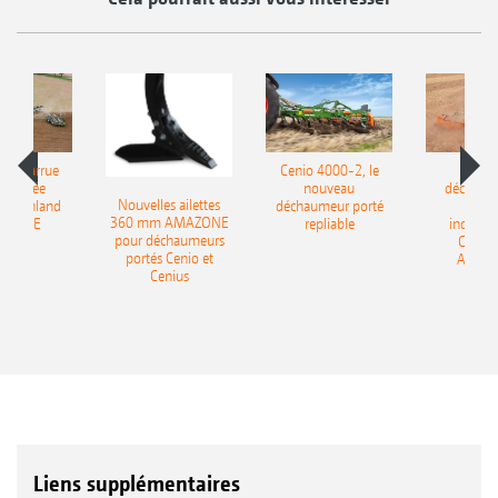
le charrue
Cenio 4000-2, le
Nouve
-portée
nouveau
déchaum
Nouvelles ailettes
400 Onland
déchaumeur porté
disq
360 mm AMAZONE
AZONE
repliable
indépen
pour déchaumeurs
Catros
portés Cenio et
AMAZ
Cenius
Liens supplémentaires