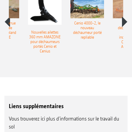
le charrue
Cenio 4000-2, le
Nouve
-portée
nouveau
déchaum
Nouvelles ailettes
400 Onland
déchaumeur porté
disq
360 mm AMAZONE
AZONE
repliable
indépen
pour déchaumeurs
Catros
portés Cenio et
AMAZ
Cenius
Liens supplémentaires
Vous trouverez ici plus d'informations sur le travail du
sol