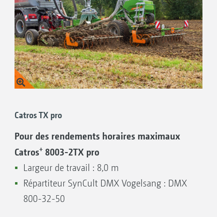
Répartiteur SynCult DMX Vogelsang : DMX
Montage usine du répartiteur Vogelsang et
570-24-50
des supports de descente côté AMAZONE
Sorties : 24
Protection renforcée contre la corrosion par
peinture de revêtement en poudre
+
Catros
7003-2 pro
Largeur de travail : 7,0 m
Répartiteur SynCult
Catros TX pro
Répartiteur SynCult DMX Vogelsang : DMX
800-32-50
Pour des rendements horaires maximaux
+
Sorties : 28
Catros
8003-2TX pro
Largeur de travail : 8,0 m
Répartiteur SynCult DMX Vogelsang : DMX
800-32-50
Sorties : 32