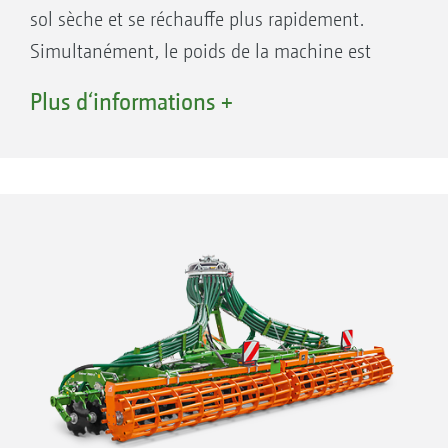
sol sèche et se réchauffe plus rapidement.
Simultanément, le poids de la machine est
réduit par la double herse-peigne. Le guidage
Plus d‘informations +
en profondeur est assuré par les roues d'appui
à l'avant.
Vos avantages Catros avec pack pro et
double herse-peigne
Réduction du poids de la machine
Ressuyage et réchauffement plus rapides du
sol
Lutte mécanique contre les adventices
Nivellement supplémentaire de la paille