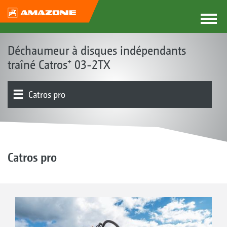
Déchaumeur à disques indépendants
traîné Catros⁺ 03-2TX
Catros pro
Outil de base | Châssis | Outils
Équipement avant
Rouleaux | Rouleaux suiveurs
ContourFrame
Voies d’alimentation universelles | GreenDrill
Incorporation du lisier
Équipements
Présentation produit
Catros pro