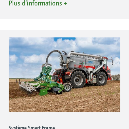
Plus d‘informations +
Le Catros pro peut être combiné avec un
répartiteur SynCult DosiMat DMX de la société
+
Catros
9003-2TX pro
Vogelsang. Celui-ci se caractérise par des
Largeur de travail : 9,0 m
débits importants, jusqu'à 10 000 l/min, et une
Répartiteur SynCult DMX Vogelsang : DMX
précision de distribution élevée et constante,
800-36-50
quel que soit le débit. La tête et les tuyaux de
Sorties : 36
descente du répartiteur sont montés de
manière permanente sur le châssis adaptateur
jusqu’à la première rangée de disques du
Catros. Le montage est effectué par AMAZONE
directement en usine.
Système Smart Frame