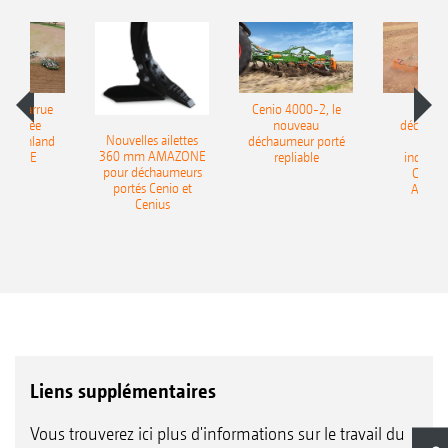
le charrue
Cenio 4000-2, le
Nouve
-portée
nouveau
déchaum
Nouvelles ailettes
400 Onland
déchaumeur porté
disq
360 mm AMAZONE
AZONE
repliable
indépen
pour déchaumeurs
Catros
portés Cenio et
AMAZ
Cenius
Liens supplémentaires
Vous trouverez ici plus d'informations sur le travail du