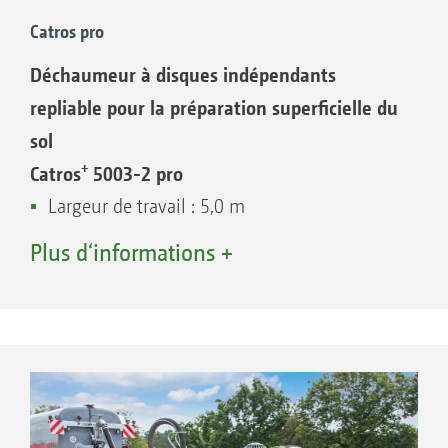
d'épandage du lisier.
Catros pro
Déchaumeur à disques indépendants
Avantages du Catros avec pack pro
repliable pour la préparation superficielle du
sol
+
Catros
5003-2 pro
Largeur de travail : 5,0 m
Répartiteur SynCult DMX Vogelsang : DMX
Plus d‘informations +
570-20-50
Sorties : 20
Palier de disque spécialement étanchéifié
+
Catros
6003-2 pro
Centrale de graissage électrique en option
Largeur de travail : 6,0 m
En option, rouleau barres renforcé 600 pro