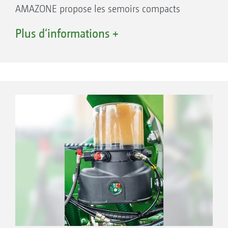
AMAZONE propose les semoirs compacts
GreenDrill 200 pour les modèles portés et
Plus d‘informations +
GreenDrill 501 pour les modèles traînés de
Catros pro. Les trémies du GreenDrill
contiennent 200 l ou 500 l, un marchepied
facilite leur accès.
Vos avantages
Semis d’intercultures et de fines graines à
l'aide de diffuseurs en combinaison directe
avec le travail du sol
Des débits importants sont aussi possibles
grâce aux différentes bobines de dosage
Dosage précis avec répartition transversale