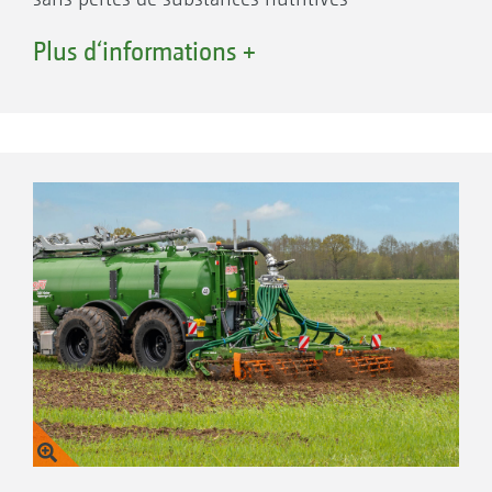
organiques comme le lisier ou les digestats. La
Plus d‘informations +
première rangée de disques permet d'ouvrir le
sol. Grâce à l'épandage derrière le premier
disque, l'effluent est déposé dans le flux de
terre, puis refermé par la deuxième rangée de
disques. Cela permet une application optimale
du lisier avec des pertes minimes de
substances nutritives. Le rouleau permet de
refermer le sol, mais il peut aussi être
remplacé par une double herse peigne
pour laisser un sol ouvert non rappuyé.
L'incorporation parfaite du lisier dans le sol
avec le Catros pro AMAZONE permet de
respecter la législation en vigueur en matière