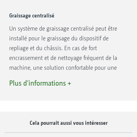
exceptionnelle
Commande machine confortable possible
Graissage centralisé
via ISOBUS (Green Drill 501) pour permettre
Un système de graissage centralisé peut être
un traitement des cartes de modulation
installé pour le graissage du dispositif de
spécifique à la surface parcellaire
repliage et du châssis. En cas de fort
Commande aisée de la machine via
encrassement et de nettoyage fréquent de la
l'ordinateur de commande 5.2 pour le
machine, une solution confortable pour une
modèle GreenDrill 200
utilisation de longue durée.
Plus d‘informations +
Cela pourrait aussi vous intéresser