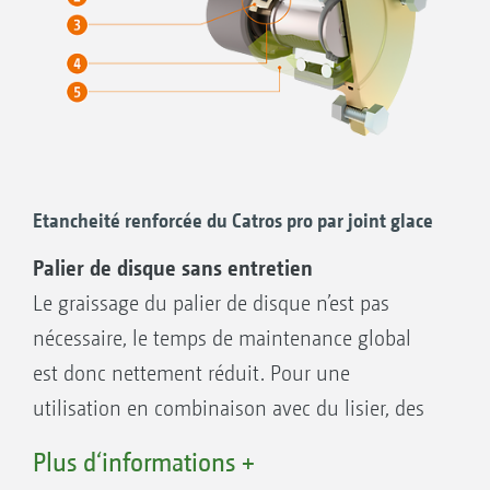
disques travaillent toujours à la même
profondeur
Confortable avec une modification rapide de
la profondeur de travail, par exemple pour
travailler plus en profondeur sur les
jalonnages ou en fourrière
Etancheité renforcée du Catros pro par joint glace
Palier de disque sans entretien
Le graissage du palier de disque n’est pas
nécessaire, le temps de maintenance global
est donc nettement réduit. Pour une
utilisation en combinaison avec du lisier, des
garnitures mécaniques d'étanchéité avec une
Plus d‘informations +
teneur en chrome plus élevée sont installées.