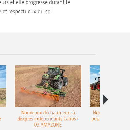
eurs et elle progresse durant le
e et respectueux du sol.
Nouveaux déchaumeurs à
Nouvelle double h
e
disques indépendants Catros+
pour le déchaumeur
03 AMAZONE
Cobra