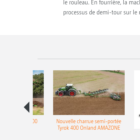
le rouleau. En fourrière, la mac
processus de demi-tour sur le r
charrue Teres 300
Nouvelle charrue semi-portée
Tyrok 400 Onland AMAZONE