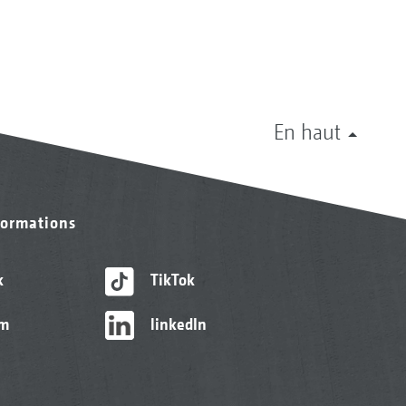
En haut
formations
k
TikTok
am
linkedIn