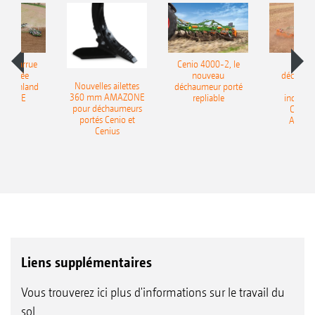
le charrue
Cenio 4000-2, le
Nouve
-portée
nouveau
déchaum
Nouvelles ailettes
400 Onland
déchaumeur porté
disq
360 mm AMAZONE
AZONE
repliable
indépen
pour déchaumeurs
Catros
portés Cenio et
AMAZ
Cenius
Liens supplémentaires
Vous trouverez ici plus d'informations sur le travail du
sol