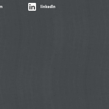
am
linkedIn