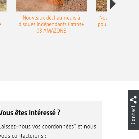
Nouveaux déchaumeurs à
Nouvelle double h
e
disques indépendants Catros+
pour le déchaumeur
03 AMAZONE
Cobra
Contact
Vous êtes intéressé ?
Laissez-nous vos coordonnées* et nous
vous contacterons :