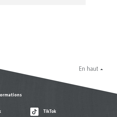
En haut
formations
k
TikTok