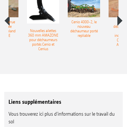
le charrue
Cenio 4000-2, le
Nouve
-portée
nouveau
déchaum
Nouvelles ailettes
400 Onland
déchaumeur porté
disq
360 mm AMAZONE
AZONE
repliable
indépen
pour déchaumeurs
Catros
portés Cenio et
AMAZ
Cenius
Liens supplémentaires
Vous trouverez ici plus d'informations sur le travail du
sol