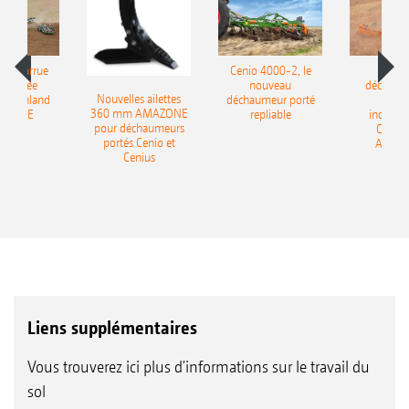
le charrue
Cenio 4000-2, le
Nouve
-portée
nouveau
déchaum
Nouvelles ailettes
400 Onland
déchaumeur porté
disq
360 mm AMAZONE
AZONE
repliable
indépen
pour déchaumeurs
Catros
portés Cenio et
AMAZ
Cenius
Liens supplémentaires
Vous trouverez ici plus d'informations sur le travail du
sol