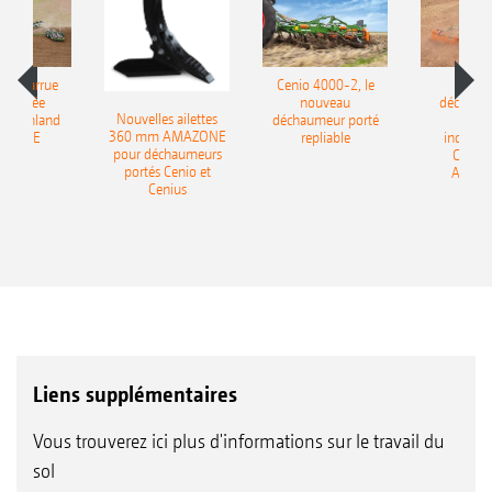
le charrue
Cenio 4000-2, le
Nouve
-portée
nouveau
déchaum
Nouvelles ailettes
400 Onland
déchaumeur porté
disq
360 mm AMAZONE
AZONE
repliable
indépen
pour déchaumeurs
Catros
portés Cenio et
AMAZ
Cenius
Liens supplémentaires
Vous trouverez ici plus d'informations sur le travail du
sol