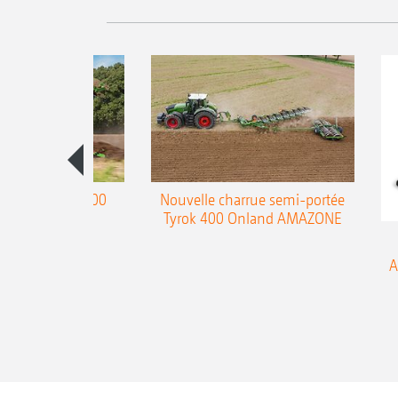
charrue Teres 300
Nouvelle charrue semi-portée
Tyrok 400 Onland AMAZONE
A