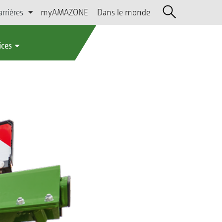
arrières
myAMAZONE
Dans le monde
ices