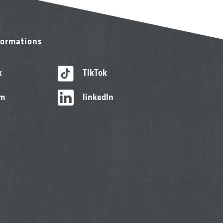
formations
k
TikTok
am
linkedIn