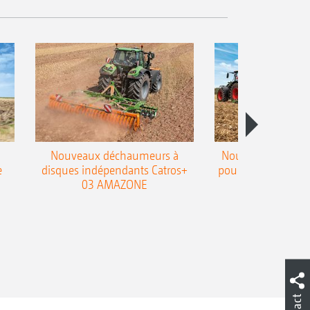
Nouveaux déchaumeurs à
Nouvelle double h
e
disques indépendants Catros+
pour le déchaumeur
03 AMAZONE
Cobra