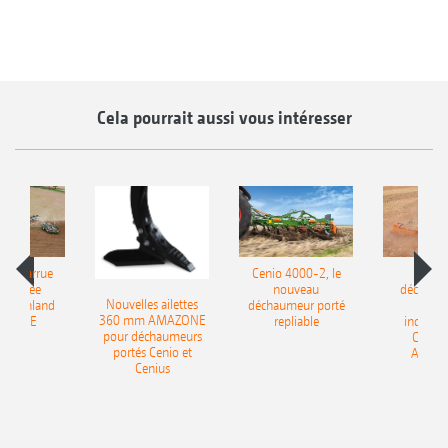
Cela pourrait aussi vous intéresser
le charrue
Cenio 4000-2, le
Nouve
-portée
nouveau
déchaum
Nouvelles ailettes
400 Onland
déchaumeur porté
disq
360 mm AMAZONE
AZONE
repliable
indépen
pour déchaumeurs
Catros
portés Cenio et
AMAZ
Cenius