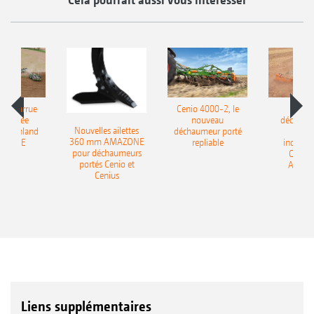
le charrue
Cenio 4000-2, le
Nouve
-portée
nouveau
déchaum
Nouvelles ailettes
400 Onland
déchaumeur porté
disq
360 mm AMAZONE
AZONE
repliable
indépen
pour déchaumeurs
Catros
portés Cenio et
AMAZ
Cenius
Liens supplémentaires