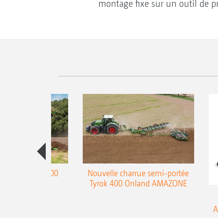
montage fixe sur un outil de pr
charrue Teres 300
Nouvelle charrue semi-portée
Tyrok 400 Onland AMAZONE
A