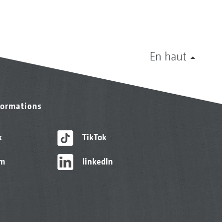
En haut
formations
k
TikTok
am
linkedIn