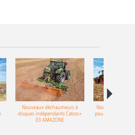
Nouveaux déchaumeurs à
Nouvelle double h
e
disques indépendants Catros+
pour le déchaumeur
03 AMAZONE
Cobra