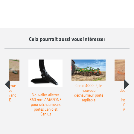
Cela pourrait aussi vous intéresser
le charrue
Cenio 4000-2, le
Nouve
-portée
nouveau
déchaum
Nouvelles ailettes
400 Onland
déchaumeur porté
disq
360 mm AMAZONE
AZONE
repliable
indépen
pour déchaumeurs
Catros
portés Cenio et
AMAZ
Cenius