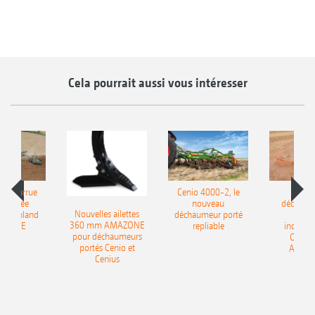
Cela pourrait aussi vous intéresser
le charrue
Cenio 4000-2, le
Nouve
-portée
nouveau
déchaum
Nouvelles ailettes
400 Onland
déchaumeur porté
disq
360 mm AMAZONE
AZONE
repliable
indépen
pour déchaumeurs
Catros
portés Cenio et
AMAZ
Cenius