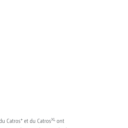
+
XL
 du Catros
et du Catros
ont