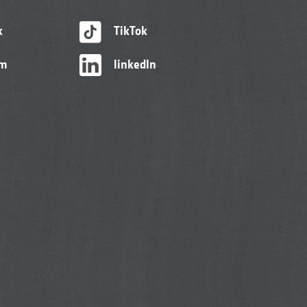
k
TikTok
am
linkedIn