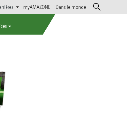
arrières
myAMAZONE
Dans le monde
ices