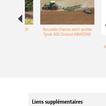
charrue Teres 300
Nouvelle charrue semi-portée
Tyrok 400 Onland AMAZONE
A
Liens supplémentaires