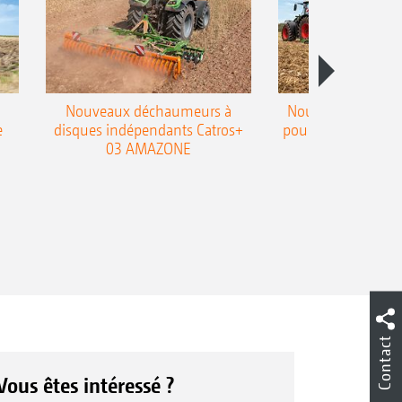
Nouveaux déchaumeurs à
Nouvelle double h
e
disques indépendants Catros+
pour le déchaumeur
03 AMAZONE
Cobra
Contact
Vous êtes intéressé ?