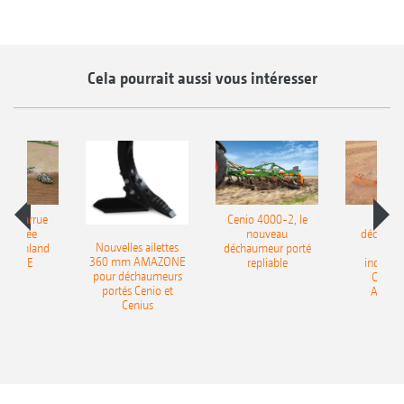
Cela pourrait aussi vous intéresser
le charrue
Cenio 4000-2, le
Nouve
-portée
nouveau
déchaum
Nouvelles ailettes
400 Onland
déchaumeur porté
disq
360 mm AMAZONE
AZONE
repliable
indépen
pour déchaumeurs
Catros
portés Cenio et
AMAZ
Cenius