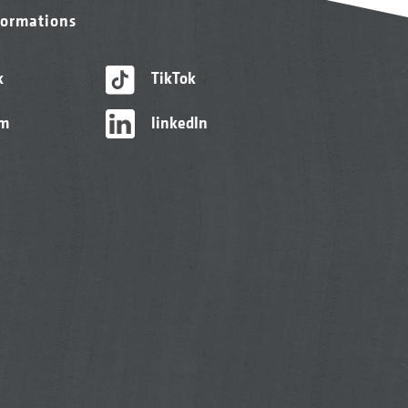
formations
k
TikTok
am
linkedIn