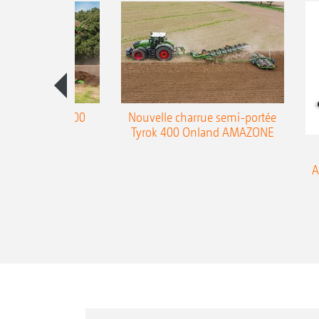
charrue Teres 300
Nouvelle charrue semi-portée
Tyrok 400 Onland AMAZONE
A