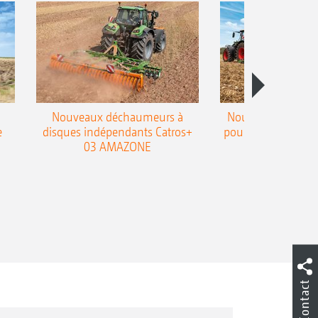
Nouveaux déchaumeurs à
Nouvelle double h
e
disques indépendants Catros+
pour le déchaumeur
03 AMAZONE
Cobra
Contact